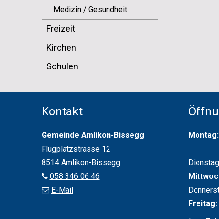
Medizin / Gesundheit
Freizeit
Kirchen
Schulen
Footer
Kontakt
Öffnu
Gemeinde Amlikon-Bissegg
Mont
Flugplatz­strasse 12
13.30
8514 Amlikon-Bissegg
Dienstag
058 346 06 46
Mittwo
E-Mail
Donnerst
Freit