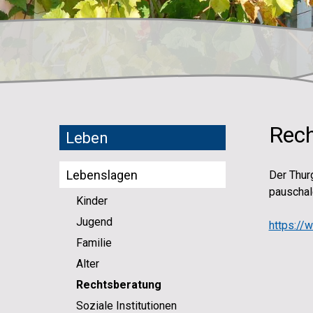
Rech
Subnavigation
Leben
Lebenslagen
Der Thur
pauschal
Kinder
Jugend
https://
Familie
Alter
Rechtsberatung
Soziale Institutionen