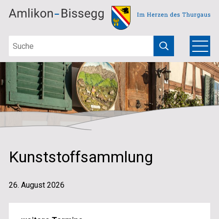
Schnellnavigation
Navigieren in Amlikon-Bissegg
Suchbegriff
Hauptna
Menu
Suche starten
Kunststoffsammlung
26. August 2026