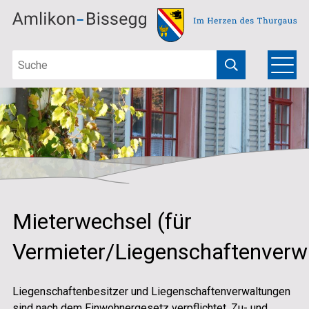
Schnellnavigation
Navigieren in Amlikon-Bissegg
Suchbegriff
Hauptna
Menu
Suche starten
Mieterwechsel (für
Vermieter/Liegenschaftenverw
Liegenschaftenbesitzer und Liegenschaftenverwaltungen
sind nach dem Einwohnergesetz verpflichtet, Zu- und