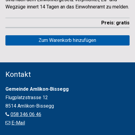
Wegzüge innert 14 Tagen an das Einwohneramt zu melden.
Preis: gratis
Zum Warenkorb hinzufügen
Footer
Kontakt
Gemeinde Amlikon-Bissegg
Flugplatz­strasse 12
8514 Amlikon-Bissegg
058 346 06 46
E-Mail