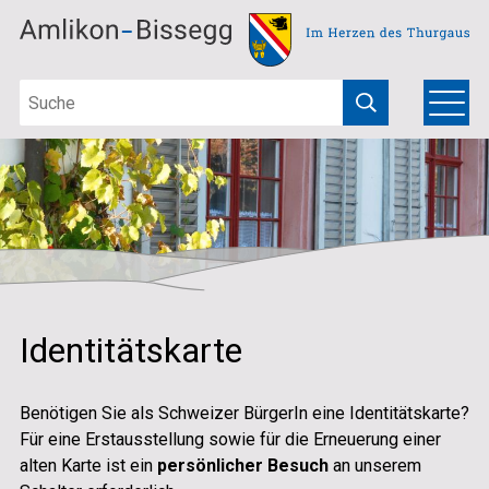
Schnellnavigation
Navigieren in Amlikon-Bissegg
Suchbegriff
Hauptna
Menu
Suche starten
Identitätskarte
Benötigen Sie als Schweizer BürgerIn eine Identitätskarte?
Für eine Erstausstellung sowie für die Erneuerung einer
alten Karte ist ein
persönlicher Besuch
an unserem