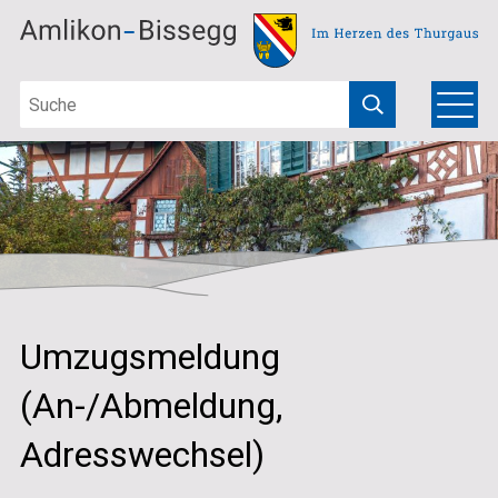
Schnellnavigation
Navigieren in Amlikon-Bissegg
Suchbegriff
Hauptna
Menu
Suche starten
Umzugsmeldung
(An-/Abmeldung,
Adresswechsel)